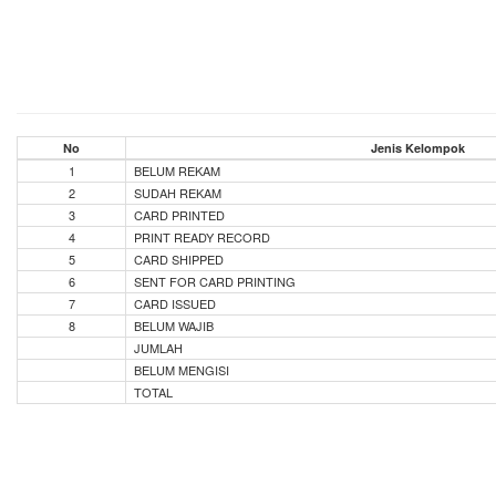
No
Jenis Kelompok
1
BELUM REKAM
2
SUDAH REKAM
3
CARD PRINTED
4
PRINT READY RECORD
5
CARD SHIPPED
6
SENT FOR CARD PRINTING
7
CARD ISSUED
8
BELUM WAJIB
JUMLAH
BELUM MENGISI
TOTAL